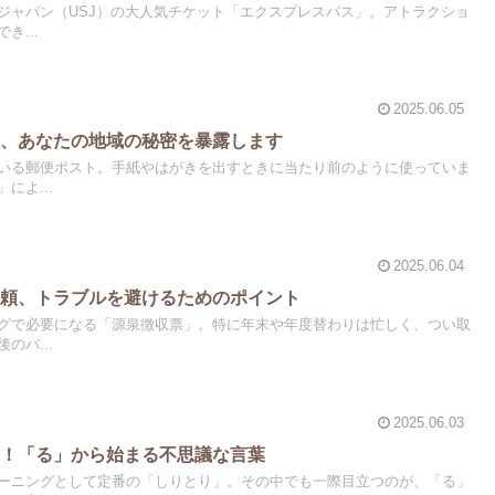
ジャパン（USJ）の大人気チケット「エクスプレスパス」。アトラクショ
き...
2025.06.05
間、あなたの地域の秘密を暴露します
いる郵便ポスト。手紙やはがきを出すときに当たり前のように使っていま
によ...
2025.06.04
依頼、トラブルを避けるためのポイント
グで必要になる「源泉徴収票」。特に年末や年度替わりは忙しく、つい取
のバ...
2025.06.03
る！「る」から始まる不思議な言葉
ーニングとして定番の「しりとり」。その中でも一際目立つのが、「る」