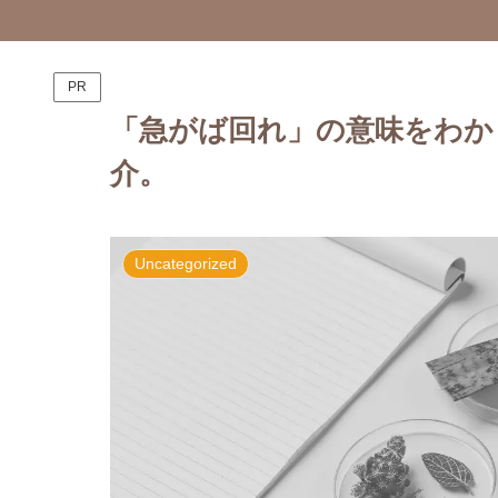
PR
「急がば回れ」の意味をわか
介。
Uncategorized