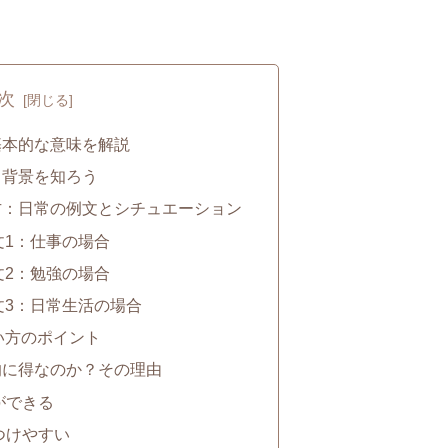
次
基本的な意味を解説
と背景を知ろう
方：日常の例文とシチュエーション
文1：仕事の場合
文2：勉強の場合
文3：日常生活の場合
い方のポイント
的に得なのか？その理由
ができる
見つけやすい