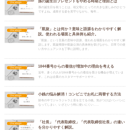
孫の誕生日プレゼントをやめる時期と理由とは
Uncategorized
孫の誕生日を祝うことは、祖父母にとっての大きな楽しみのひとつ
ですよね。成長する姿を見守りながら、毎年...
「凱旋」とは何か？意味と語源をわかりやすく解
Uncategorized
説。使われる場面と具体例も紹介。
「凱旋」という言葉の意味や語源、使われる場面をわかりやすく解
説します。凱旋帰国や凱旋公演の具体例を挙げながら、日常での使
い方やニュアンスを丁寧に説明します。
1844番号からの着信が増加中の理由を考える
Uncategorized
近年、多くの人が1844番号からの着信を受ける機会が増えていま
す。これは企業のカスタマーサポートやマ...
小銭の悩み解消！コンビニでお札に両替する方法
Uncategorized
財布の中でジャラジャラと音を立てる小銭。気がつけばパンパンに
なってしまい、いざという時に使いにくい…...
「社長」「代表取締役」「代表取締役社長」の違い
Uncategorized
を分かりやすく解説。