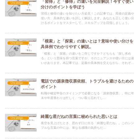
「習得」と「修得」の違いを完全解説！今すぐ使い
Uncategorized
分けのポイントを学ぼう
習得と修得の違いを知りたい方必見！この記事では、両者の定義や
使い方、具体的な違いを詳しく解説します。あなたも正しく使い分
けるポイントをマスターして、スキルアップを目指しましょう。
「模索」と「探索」の違いとは？意味や使い分けを
Uncategorized
具体例でわかりやすく解説。
「模索」と「探索」の違いをご存じですか？どちらも「探し求め
る」という意味を持つ言葉ですが、そのニュアンスや使い方には違
いがあります。本記事では、定義や具体例を交えながら、それぞれ
の違いをわかりやすく解説します。言葉の正しい使い分けを知りた
い方はぜひご覧ください。
電話での源泉徴収票依頼、トラブルを避けるための
Uncategorized
ポイント
転職や確定申告のタイミングで必要になる「源泉徴収票」。特に年
末や年度替わりは忙しく、つい取り忘れてし...
綺麗な星だねの言葉に秘められた思いとは
Uncategorized
夜空を見上げたとき、思わず口に出る「綺麗な星だね」。このシン
プルな言葉の中には、単なる感嘆の気持ちだ...