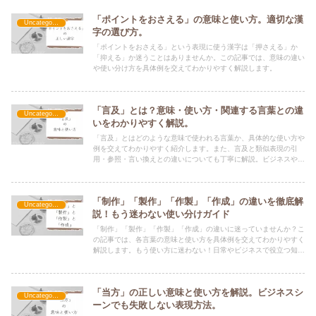
「ポイントをおさえる」の意味と使い方。適切な漢
Uncategorized
字の選び方。
「ポイントをおさえる」という表現に使う漢字は「押さえる」か
「抑える」か迷うことはありませんか。この記事では、意味の違い
や使い分け方を具体例を交えてわかりやすく解説します。
「言及」とは？意味・使い方・関連する言葉との違
Uncategorized
いをわかりやすく解説。
「言及」とはどのような意味で使われる言葉か、具体的な使い方や
例を交えてわかりやすく紹介します。また、言及と類似表現の引
用・参照・言い換えとの違いについても丁寧に解説。ビジネスや日
常生活に役立つ知識を身につけましょう。
「制作」「製作」「作製」「作成」の違いを徹底解
Uncategorized
説！もう迷わない使い分けガイド
「制作」「製作」「作製」「作成」の違いに迷っていませんか？こ
の記事では、各言葉の意味と使い方を具体例を交えてわかりやすく
解説します。もう使い方に迷わない！日常やビジネスで役立つ知識
を身につけましょう。
「当方」の正しい意味と使い方を解説。ビジネスシ
Uncategorized
ーンでも失敗しない表現方法。