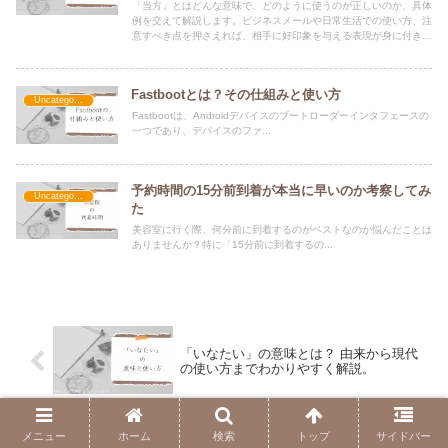
「当方」とはどんな意味で、どのように使うのが正しいのか、具体
例を交えて解説します。ビジネスメールや日常生活での使い方、注
意すべき点を押さえれば、相手に好印象を与える表現が身に付きま
す
Fastbootとは？その仕組みと使い方
Uncategorized
Fastbootは、Androidデバイスのブートローダーインタフェースの
一つであり、デバイスのファ...
予約時間の15分前到着が本当に早いのか考察してみ
Uncategorized
た
美容室に行く際、何分前に到着するのがベストなのか悩んだことは
ありませんか？特に「15分前に到着するの...
「いなたい」の意味とは？ 由来から現代
の使い方までわかりやすく解説。
メニュー
ホーム
検索
トップ
サイドバー
「溺愛」とは？意味・使い方・愛情との