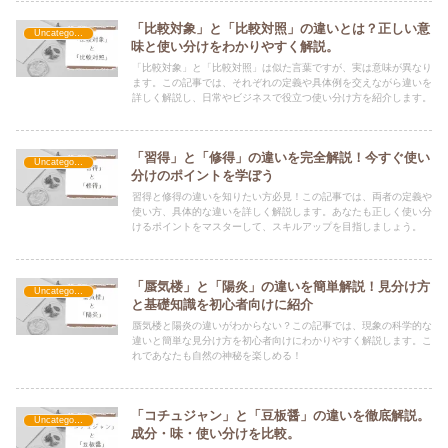
「比較対象」と「比較対照」の違いとは？正しい意
Uncategorized
味と使い分けをわかりやすく解説。
「比較対象」と「比較対照」は似た言葉ですが、実は意味が異なり
ます。この記事では、それぞれの定義や具体例を交えながら違いを
詳しく解説し、日常やビジネスで役立つ使い分け方を紹介します。
「習得」と「修得」の違いを完全解説！今すぐ使い
Uncategorized
分けのポイントを学ぼう
習得と修得の違いを知りたい方必見！この記事では、両者の定義や
使い方、具体的な違いを詳しく解説します。あなたも正しく使い分
けるポイントをマスターして、スキルアップを目指しましょう。
「蜃気楼」と「陽炎」の違いを簡単解説！見分け方
Uncategorized
と基礎知識を初心者向けに紹介
蜃気楼と陽炎の違いがわからない？この記事では、現象の科学的な
違いと簡単な見分け方を初心者向けにわかりやすく解説します。こ
れであなたも自然の神秘を楽しめる！
「コチュジャン」と「豆板醤」の違いを徹底解説。
Uncategorized
成分・味・使い分けを比較。