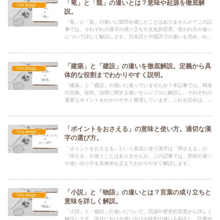
「竜」と「龍」の違いとは？意味や起源を徹底解
Uncategorized
説。
「竜」と「龍」の違いに疑問を感じたことはありませんか？この記
事では、それぞれの漢字の成り立ちや文化的背景、使われ方の違い
について詳しく解説します。日本語と中国語での違いも含め、わか
りやすく説明しています。
「建築」と「建設」の違いを徹底解説。定義から具
Uncategorized
体的な役割までわかりやすく説明。
「建築」と「建設」の違いに迷っていませんか？本記事では、両者
の定義、役割、法律に関する違いをシンプルに解説し、それぞれの
重要なポイントをわかりやすく整理しています。これを読めば、混
同しやすい「建築」と「建設」の違いがスッキリ理解できます。
「ポイントをおさえる」の意味と使い方。適切な漢
Uncategorized
字の選び方。
「ポイントをおさえる」という表現に使う漢字は「押さえる」か
「抑える」か迷うことはありませんか。この記事では、意味の違い
や使い分け方を具体例を交えてわかりやすく解説します。
「小説」と「物語」の違いとは？言葉の成り立ちと
Uncategorized
意味を詳しく解説。
「小説」と「物語」の違いについて、語源や歴史的背景から詳しく
解説します。現代における使い分けや役割の違いも紹介し、読書や