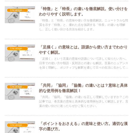
「特徴」と「特長」の違いを徹底解説。使い分けを
Uncategorized
わかりやすく説明します。
「特徴」と「特長」の意味や使い方を徹底解説。ニュートラルな性
質を示す「特徴」と、優れた点を強調する「特長」の違いを理解
し、正しく使い分ける方法を紹介します。
「足掻く」の意味とは。語源から使い方までわかり
Uncategorized
やすく解説。
「足掻く」という言葉の意味や語源について詳しく知りたい方へ。
日常での使い方や類語・反対語との違いも解説。言葉のニュアンス
を深く理解し、ポジティブな解釈を通じて日々の生活に生かしてみ
ませんか。
「共同」「協同」「協働」の違いとは？意味と具体
Uncategorized
的な使用例を徹底解説！
『共同』『協同』『協働』の違いを正しく理解していますか？この
記事では、各言葉の意味と具体的な使用例を詳しく解説します。言
葉の使い分けに迷ったらぜひご覧ください。
「ポイントをおさえる」の意味と使い方。適切な漢
Uncategorized
字の選び方。